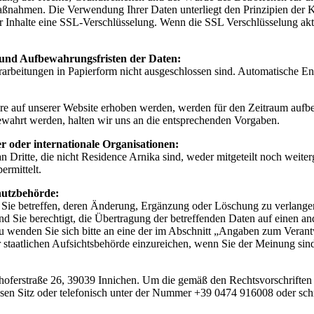
maßnahmen. Die Verwendung Ihrer Daten unterliegt den Prinzipien der K
Inhalte eine SSL-Verschlüsselung. Wenn die SSL Verschlüsselung aktivi
 und Aufbewahrungsfristen der Daten:
erarbeitungen in Papierform nicht ausgeschlossen sind. Automatische E
re auf unserer Website erhoben werden, werden für den Zeitraum aufbew
ewahrt werden, halten wir uns an die entsprechenden Vorgaben.
r oder internationale Organisationen:
 an Dritte, die nicht Residence Arnika sind, weder mitgeteilt noch we
ermittelt.
hutzbehörde:
e Sie betreffen, deren Änderung, Ergänzung oder Löschung zu verlange
nd Sie berechtigt, die Übertragung der betreffenden Daten auf einen a
erzu wenden Sie sich bitte an eine der im Abschnitt „Angaben zum Ver
staatlichen Aufsichtsbehörde einzureichen, wenn Sie der Meinung sind,
nzhoferstraße 26, 39039 Innichen. Um die gemäß den Rechtsvorschrifte
ssen Sitz oder telefonisch unter der Nummer +39 0474 916008 oder schr